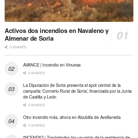
Activos dos incendios en Navaleno y
Almenar de Soria
0 SHARES
AVANCE | Incendio en Vinuesa
0 SHARES
La Diputación de Soria presenta el spot central de la
campaña ‘Comerio Rural de Soria’, financiada por la Junta
de Castilla y León
0 SHARES
Otro incendio más, ahora en Alcubilla de Avellaneda
0 SHARES
INCENDIO | Trasladados los usuarios de la residencia de