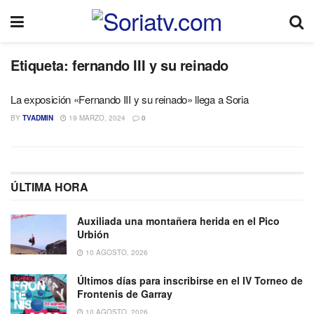
Etiqueta:
fernando III y su reinado
La exposición «Fernando III y su reinado» llega a Soria
BY
TVADMIN
19 MARZO, 2024
0
ÚLTIMA HORA
Auxiliada una montañera herida en el Pico
Urbión
10 AGOSTO, 2026
Últimos días para inscribirse en el IV Torneo de
Frontenis de Garray
10 AGOSTO, 2026