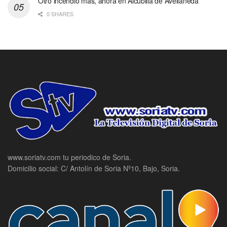
Otro incendio más, ahora en Alcubilla de Avellaneda
0 SHARES
www.soriatv.com tu periodico de Soria.
Domicilio social: C/ Antolín de Soria Nº10, Bajo, Soria.