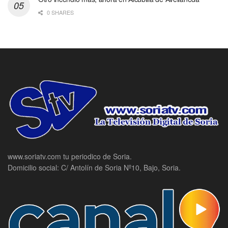
0 SHARES
www.soriatv.com tu periodico de Soria.
Domicilio social: C/ Antolín de Soria Nº10, Bajo, Soria.