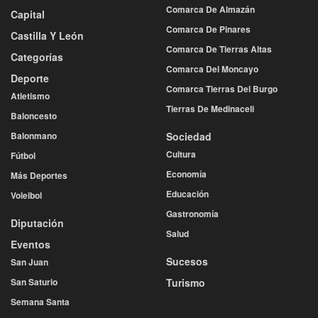
Comarca De Almazán
Capital
Comarca De Pinares
Castilla Y León
Comarca De Tierras Altas
Categorías
Comarca Del Moncayo
Deporte
Comarca Tierras Del Burgo
Atletismo
Tierras De Medinaceli
Baloncesto
Balonmano
Sociedad
Cultura
Fútbol
Economía
Más Deportes
Educación
Voleibol
Gastronomía
Diputación
Salud
Eventos
Sucesos
San Juan
San Saturio
Turismo
Semana Santa