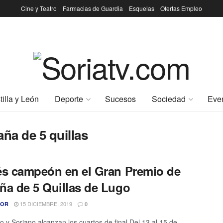
Cine y Teatro
Farmacias de Guardia
Esquelas
Ofertas Empleo
tilla y León
Deporte
Sucesos
Sociedad
Eve
ña de 5 quillas
és campeón en el Gran Premio de
ña de 5 Quillas de Lugo
15 DICIEMBRE, 2019
TOR
0
 y Soriano alcanzan los cuartos de final Del 13 al 15 de