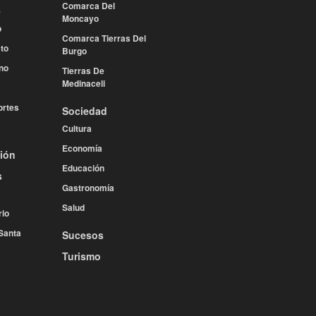
Comarca Del
e
Moncayo
o
Comarca Tierras Del
to
Burgo
no
Tierras De
Medinaceli
rtes
Sociedad
Cultura
Economía
ión
Educación
s
Gastronomía
Salud
rio
Santa
Sucesos
Turismo