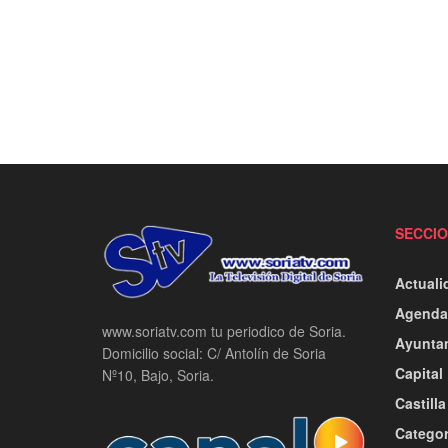
SECCI
Actuali
Agenda
www.soriatv.com tu periodico de Soria.
Ayunta
Domicilio social: C/ Antolín de Soria
Capital
Nº10, Bajo, Soria.
Castill
Categor