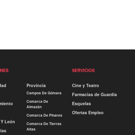
ONES
SERVICIOS
dad
Provincia
Cine y Teatro
Campos De Gómara
Farmacias de Guardia
Comarca De
miento
Esquelas
Almazán
Ofertas Empleo
Comarca De Pinares
a Y León
Comarca De Tierras
Altas
ías