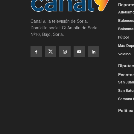
Deport
Atletism
Balonces
Canal 9, la televisión de Soria.
Domicilio social: C/ Antolín de Soria
Balonma
Nº10, Bajo, Soria.
Fútbol
Más Depo
Voleibol
Diputac
Evento
San Juan
San Satu
Semana 
Política