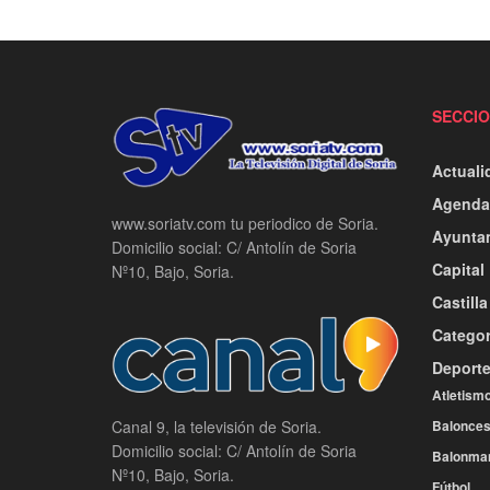
SECCI
Actuali
Agenda
www.soriatv.com tu periodico de Soria.
Ayunta
Domicilio social: C/ Antolín de Soria
Capital
Nº10, Bajo, Soria.
Castill
Categor
Deport
Atletism
Balonces
Canal 9, la televisión de Soria.
Domicilio social: C/ Antolín de Soria
Balonma
Nº10, Bajo, Soria.
Fútbol