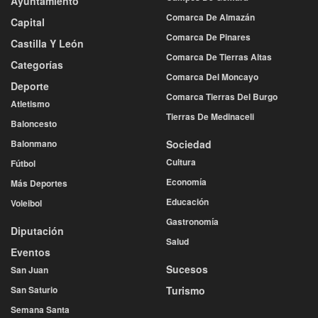
Ayuntamiento
Comarca De Almazán
Capital
Comarca De Pinares
Castilla Y León
Comarca De Tierras Altas
Categorías
Comarca Del Moncayo
Deporte
Comarca Tierras Del Burgo
Atletismo
Tierras De Medinaceli
Baloncesto
Balonmano
Sociedad
Cultura
Fútbol
Economía
Más Deportes
Educación
Voleibol
Gastronomía
Diputación
Salud
Eventos
Sucesos
San Juan
San Saturio
Turismo
Semana Santa