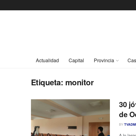
Actualidad
Capital
Provincia
Cas
Etiqueta:
monitor
30 j
de Oc
BY
TVADM
A lo lar