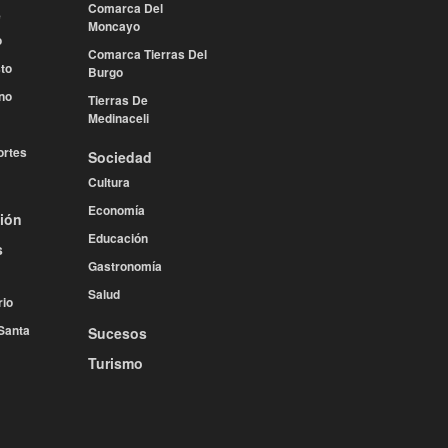
Comarca Del
e
Moncayo
o
Comarca Tierras Del
to
Burgo
no
Tierras De
Medinaceli
rtes
Sociedad
Cultura
Economía
ión
Educación
s
Gastronomía
Salud
rio
Santa
Sucesos
Turismo