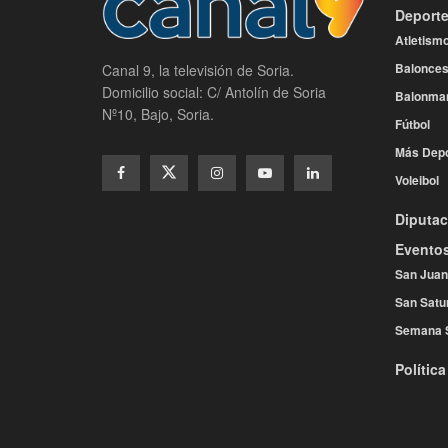
Deport
Atletism
Balonces
Canal 9, la televisión de Soria.
Domicilio social: C/ Antolín de Soria
Balonma
Nº10, Bajo, Soria.
Fútbol
Más Depo
Voleibol
Diputac
Evento
San Juan
San Satu
Semana 
Política