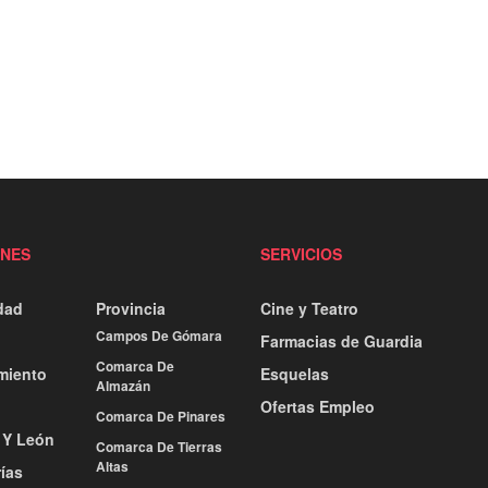
ONES
SERVICIOS
dad
Provincia
Cine y Teatro
Campos De Gómara
Farmacias de Guardia
Comarca De
miento
Esquelas
Almazán
Ofertas Empleo
Comarca De Pinares
a Y León
Comarca De Tierras
Altas
ías