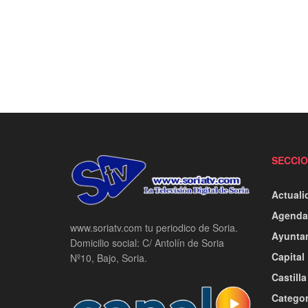
SECCI
Actuali
Agenda
www.soriatv.com tu periodico de Soria.
Ayunta
Domicilio social: C/ Antolín de Soria
Capital
Nº10, Bajo, Soria.
Castill
Categor