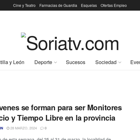
Cine y Teatro
Farmacias de Guardia
Esquelas
Ofertas Empleo
tilla y León
Deporte
Sucesos
Sociedad
Eve
óvenes se forman para ser Monitores
io y Tiempo Libre en la provincia
28 MARZO, 2024
IN
0
go de esta semana, del 25 al 31 de marzo, la localidad de