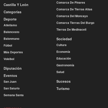
Comarca De Pinares
Castilla Y León
Comarca De Tierras Altas
Categorías
Comarca Del Moncayo
Deporte
Comarca Tierras Del Burgo
Atletismo
Tierras De Medinaceli
Baloncesto
Balonmano
Sociedad
Cultura
Fútbol
Economía
Más Deportes
Educación
Voleibol
Gastronomía
Diputación
Salud
Eventos
Sucesos
San Juan
San Saturio
Turismo
Semana Santa