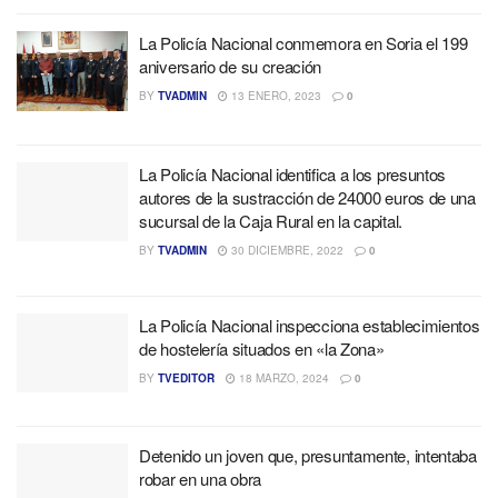
La Policía Nacional conmemora en Soria el 199
aniversario de su creación
BY
TVADMIN
13 ENERO, 2023
0
La Policía Nacional identifica a los presuntos
autores de la sustracción de 24000 euros de una
sucursal de la Caja Rural en la capital.
BY
TVADMIN
30 DICIEMBRE, 2022
0
La Policía Nacional inspecciona establecimientos
de hostelería situados en «la Zona»
BY
TVEDITOR
18 MARZO, 2024
0
Detenido un joven que, presuntamente, intentaba
robar en una obra