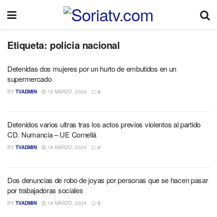
Etiqueta:
policia nacional
Detenidas dos mujeres por un hurto de embutidos en un
supermercado
BY
TVADMIN
18 MARZO, 2024
0
Detenidos varios ultras tras los actos previos violentos al partido
CD. Numancia – UE Cornellá
BY
TVADMIN
18 MARZO, 2024
0
Dos denuncias de robo de joyas por personas que se hacen pasar
por trabajadoras sociales
BY
TVADMIN
18 MARZO, 2024
0