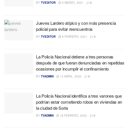
BY
TVEDITOR
9 MARZO, 2021
0
Jueves Lardero atípico y con más presencia
policial para evitar reencuentros
BY
TVEDITOR
8 FEBRERO, 2021
0
La Policía Nacional detiene a tres personas
después de que fueran denunciadas en repetidas
ocasiones por incumplir el confinamiento
BY
TVADMIN
14 ABRIL, 2020
0
La Policía Nacional identifica a tres varones que
podrían estar cometiendo robos en viviendas en
la ciudad de Soria
BY
TVADMIN
18 FEBRERO, 2020
0