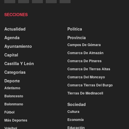
SECCIONES
Actualidad
Política
Agenda
Provincia
Campos De Gómara
Ayuntamiento
Comarca De Almazán
Capital
Comarca De Pinares
Castilla Y León
Comarca De Tierras Altas
Categorías
Comarca Del Moncayo
Deporte
Comarca Tierras Del Burgo
Atletismo
Tierras De Medinaceli
Baloncesto
Balonmano
Sociedad
Cultura
Fútbol
Economía
Más Deportes
Educación
Voleibol