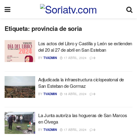
Etiqueta:
provincia de soria
Los actos del Libro y Castilla y León se extienden
del 20 al 27 de abril en San Esteban
BY
TVADMIN
17 ABRIL, 2024
0
Adjudicada la infraestructura ciclopeatonal de
San Esteban de Gormaz
BY
TVADMIN
18 ABRIL, 2024
0
La Junta autoriza las hogueras de San Marcos
en Ólvega
BY
TVADMIN
17 ABRIL, 2024
0