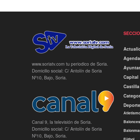
SECCI
Actuali
Agenda
www.soriatv.com tu periodico de Soria.
Ayunta
Domicilio social: C/ Antolín de Soria
Capital
Nº10, Bajo, Soria.
Castill
Categor
Deport
Atletism
Balonces
Canal 9, la televisión de Soria.
Domicilio social: C/ Antolín de Soria
Balonma
Nº10, Bajo, Soria.
Fútbol