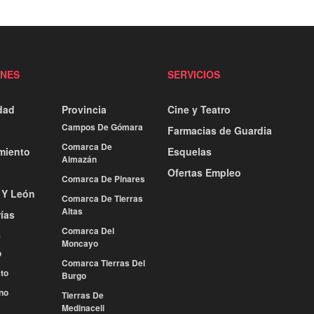
ONES
SERVICIOS
dad
Provincia
Cine y Teatro
Campos De Gómara
Farmacias de Guardia
Comarca De
miento
Esquelas
Almazán
Ofertas Empleo
Comarca De Pinares
a Y León
Comarca De Tierras
Altas
ías
Comarca Del
e
Moncayo
o
Comarca Tierras Del
to
Burgo
no
Tierras De
Medinaceli