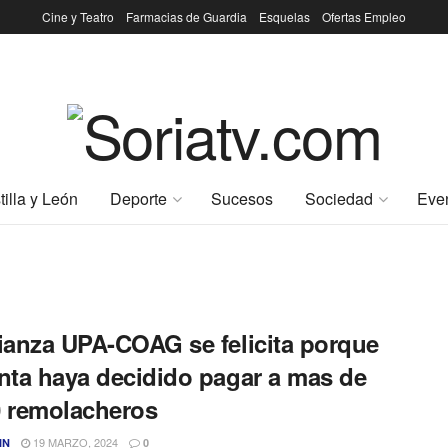
Cine y Teatro
Farmacias de Guardia
Esquelas
Ofertas Empleo
tilla y León
Deporte
Sucesos
Sociedad
Eve
lianza UPA-COAG se felicita porque
unta haya decidido pagar a mas de
0 remolacheros
19 MARZO, 2024
IN
0