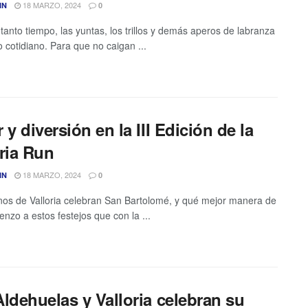
18 MARZO, 2024
IN
0
tanto tiempo, las yuntas, los trillos y demás aperos de labranza
o cotidiano. Para que no caigan ...
 y diversión en la III Edición de la
ria Run
18 MARZO, 2024
IN
0
nos de Valloria celebran San Bartolomé, y qué mejor manera de
enzo a estos festejos que con la ...
ldehuelas y Valloria celebran su