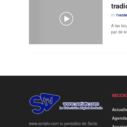
trad
BY
TVADM
A las lo
par de ki
SECCI
Actuali
Agenda
www.soriatv.com tu periodico de Soria.
Ayunta