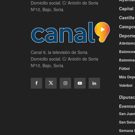
Domicilio social: C/ Antolín de Soria
Capital
Nº10, Bajo, Soria.
Castill
Categor
Deport
Atletism
Balonces
Canal 9, la televisión de Soria.
Domicilio social: C/ Antolín de Soria
Balonma
Nº10, Bajo, Soria.
Fútbol
Más Depo
Voleibol
Diputac
Evento
San Juan
San Satu
Semana 