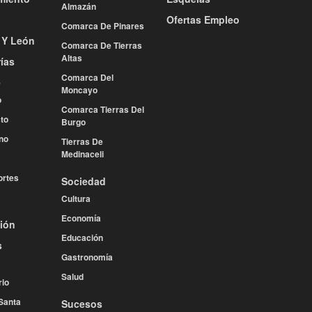
Almazán
Ofertas Empleo
Comarca De Pinares
a Y León
Comarca De Tierras
Altas
ías
Comarca Del
e
Moncayo
o
Comarca Tierras Del
to
Burgo
no
Tierras De
Medinaceli
rtes
Sociedad
Cultura
Economía
ión
Educación
s
Gastronomía
Salud
rio
Santa
Sucesos