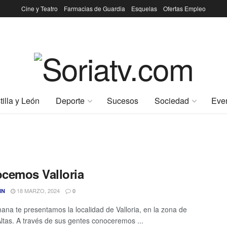
Cine y Teatro
Farmacias de Guardia
Esquelas
Ofertas Empleo
tilla y León
Deporte
Sucesos
Sociedad
Eve
cemos Valloria
18 MARZO, 2024
IN
0
ana te presentamos la localidad de Valloria, en la zona de
Altas. A través de sus gentes conoceremos ...