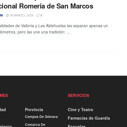
icional Romería de San Marcos
18 MARZO, 2024
IN
0
calidades de Valloria y Las Aldehuelas las separan apenas un
lómetros, pero las une una tradición: ...
ONES
SERVICIOS
dad
Provincia
Cine y Teatro
Campos De Gómara
Farmacias de Guardia
Comarca De
miento
Esquelas