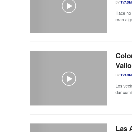
BY
TVADM
Hace no 
eran alg
Color
Vallo
BY
TVADM
Los veci
dar comi
Las A