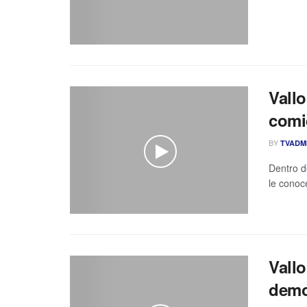
Vall
comi
BY
TVADM
Dentro d
le conoce
Vallo
demos