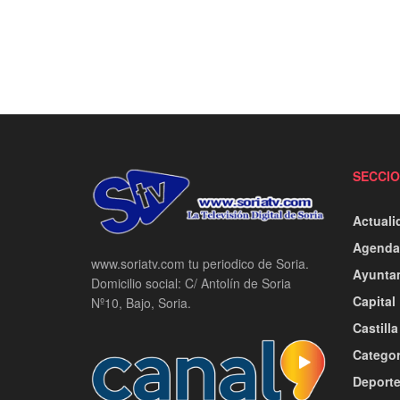
SECCI
Actuali
Agenda
www.soriatv.com tu periodico de Soria.
Ayunta
Domicilio social: C/ Antolín de Soria
Capital
Nº10, Bajo, Soria.
Castill
Categor
Deport