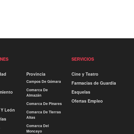
ONES
SERVICIOS
dad
Provincia
Cine y Teatro
Campos De Gómara
Farmacias de Guardia
Comarca De
miento
Esquelas
Almazán
Ofertas Empleo
Comarca De Pinares
a Y León
Comarca De Tierras
Altas
ías
Comarca Del
e
Moncayo