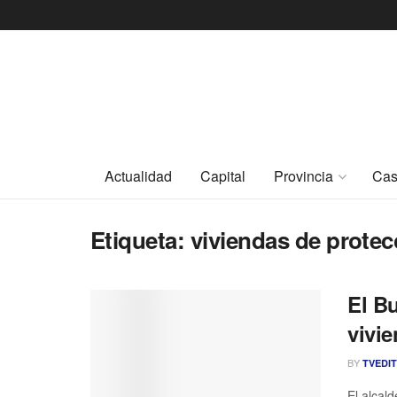
Actualidad
Capital
Provincia
Cas
Etiqueta:
viviendas de protecc
El B
vivi
BY
TVEDI
El alcal