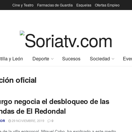
Cine y Teatro
Farmacias de Guardia
Esquelas
Ofertas Empleo
tilla y León
Deporte
Sucesos
Sociedad
Eve
ión oficial
urgo negocia el desbloqueo de las
endas de El Redondal
29 NOVIEMBRE, 2019
TOR
0
de de la villa episcopal, Miguel Cobo, ha explicado a este medio