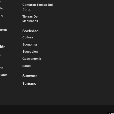
o
Comarca Tierras Del
to
Burgo
no
Tierras De
Medinaceli
rtes
Sociedad
Cultura
Economía
ión
Educación
s
Gastronomía
Salud
rio
Santa
Sucesos
Turismo
Infor