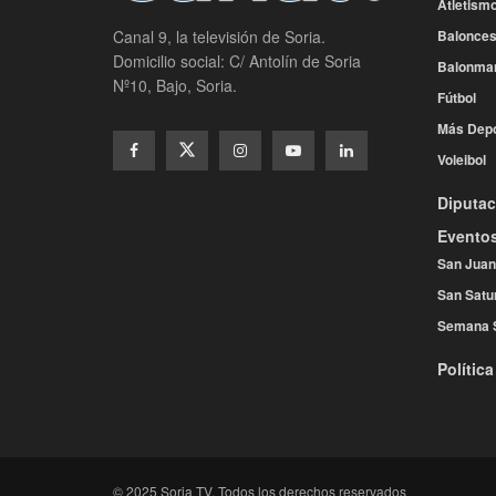
Atletism
Balonces
Canal 9, la televisión de Soria.
Domicilio social: C/ Antolín de Soria
Balonma
Nº10, Bajo, Soria.
Fútbol
Más Depo
Voleibol
Diputac
Evento
San Juan
San Satu
Semana 
Política
© 2025 Soria TV. Todos los derechos reservados