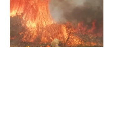
Activos dos incendios en
Navaleno y Almenar de
Soria
0 SHARES
AVANCE | Incendio en Vinuesa
0 SHARES
La Diputación de Soria presenta el spot
central de la campaña ‘Comerio Rural