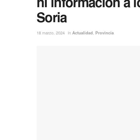
ni información a 
Soria
18 marzo, 2024
in
Actualidad
,
Provincia