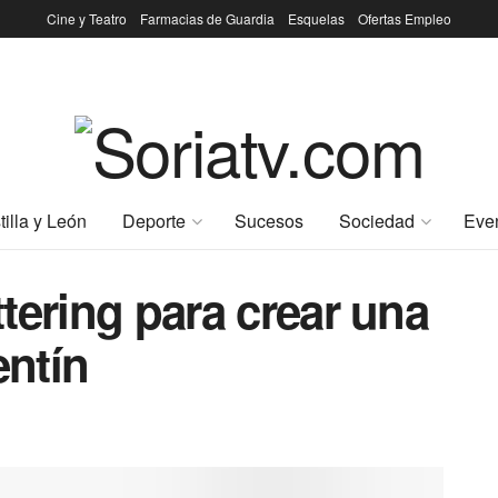
Cine y Teatro
Farmacias de Guardia
Esquelas
Ofertas Empleo
tilla y León
Deporte
Sucesos
Sociedad
Eve
ettering para crear una
entín