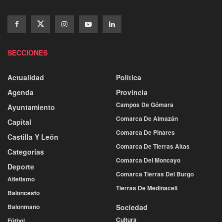
SECCIONES
Actualidad
Política
Agenda
Provincia
Campos De Gómara
Ayuntamiento
Comarca De Almazán
Capital
Comarca De Pinares
Castilla Y León
Comarca De Tierras Altas
Categorías
Comarca Del Moncayo
Deporte
Comarca Tierras Del Burgo
Atletismo
Tierras De Medinaceli
Baloncesto
Balonmano
Sociedad
Cultura
Fútbol