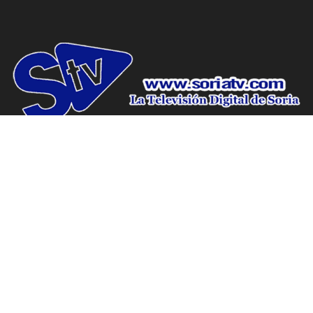
www.soriatv.com tu periodico de Soria.
Domicilio social: C/ Antolín de Soria Nº10, Bajo, Soria.
Canal 9, la televisión de Soria.
Domicilio social: C/ Antolín de Soria Nº10, Bajo, Soria.