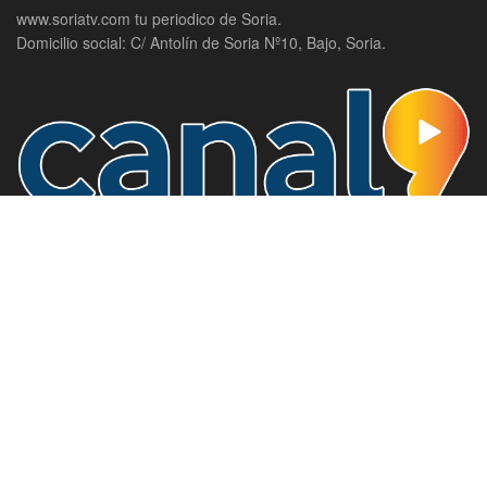
www.soriatv.com tu periodico de Soria.
Domicilio social: C/ Antolín de Soria Nº10, Bajo, Soria.
Canal 9, la televisión de Soria.
Domicilio social: C/ Antolín de Soria Nº10, Bajo, Soria.
SECCIONES
Actualidad
Política
Agenda
Provincia