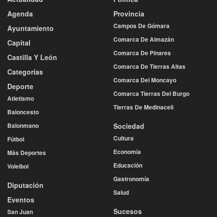
Agenda
Provincia
Campos De Gómara
Ayuntamiento
Comarca De Almazán
Capital
Comarca De Pinares
Castilla Y León
Comarca De Tierras Altas
Categorías
Comarca Del Moncayo
Deporte
Comarca Tierras Del Burgo
Atletismo
Tierras De Medinaceli
Baloncesto
Balonmano
Sociedad
Cultura
Fútbol
Economía
Más Deportes
Educación
Voleibol
Gastronomía
Diputación
Salud
Eventos
Sucesos
San Juan