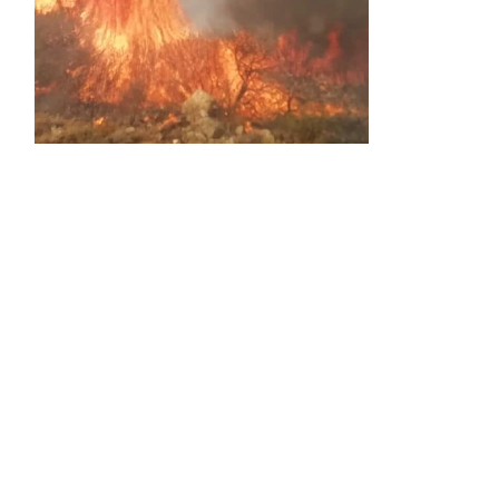
Activos dos incendios en
Navaleno y Almenar de
Soria
0 SHARES
AVANCE | Incendio en Vinuesa
0 SHARES
La Diputación de Soria presenta el spot
central de la campaña ‘Comerio Rural
de Soria’, financiada por la Junta de
Castilla y León