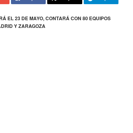
Á EL 23 DE MAYO, CONTARÁ CON 80 EQUIPOS
ADRID Y ZARAGOZA
El centro de la ciudad volverá a convertirse el próximo 23
de mayo en una gran cancha urbana de baloncesto con
la celebración de una nueva prueba del Street Basket
Tour 3×3, circuito organizado por la Federación de
Baloncesto de Castilla y León y que este año alcanza su
décima edición consolidado como una de las grandes
citas deportivas de la primavera capitalina.
La prueba será la segunda del circuito autonómico y
reunirá a cerca de 80 equipos y más de 300 jugadores y
jugadoras llegados no solo de Soria y Castilla y León,
sino también de comunidades cercanas como Madrid y