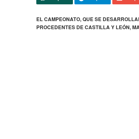
EL CAMPEONATO, QUE SE DESARROLLAR
PROCEDENTES DE CASTILLA Y LEÓN, M
Actualidad
Soria TV
Daniel Berná, noveno en una nueva
prueba del Circuito de Profesionales de
Madrid donde sigue líder
La soriana Marina Rupérez ficha por el
Elche CFF
E.Leclerc Soria renueva su patrocinio con
el C.D. Numancia para la temporada
2026/2027