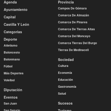
Agenda
Provincia
Campos De Gómara
Ayuntamiento
Comarca De Almazán
Capital
Comarca De Pinares
Castilla Y León
Comarca De Tierras Altas
Categorías
Comarca Del Moncayo
Deporte
Comarca Tierras Del Burgo
Atletismo
Tierras De Medinaceli
Baloncesto
Balonmano
Sociedad
Cultura
Fútbol
Economía
Más Deportes
Educación
Voleibol
Gastronomía
Diputación
Salud
Eventos
Sucesos
San Juan
San Saturio
Turismo