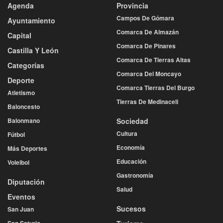
Agenda
Provincia
Campos De Gómara
Ayuntamiento
Comarca De Almazán
Capital
Comarca De Pinares
Castilla Y León
Comarca De Tierras Altas
Categorías
Comarca Del Moncayo
Deporte
Comarca Tierras Del Burgo
Atletismo
Tierras De Medinaceli
Baloncesto
Balonmano
Sociedad
Cultura
Fútbol
Economía
Más Deportes
Educación
Voleibol
Gastronomía
Diputación
Salud
Eventos
Sucesos
San Juan