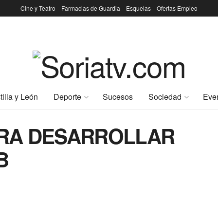
Cine y Teatro
Farmacias de Guardia
Esquelas
Ofertas Empleo
tilla y León
Deporte
Sucesos
Sociedad
Eve
RA DESARROLLAR
B