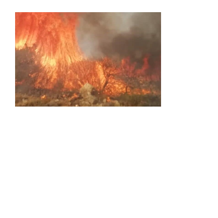
Activos dos incendios en
Navaleno y Almenar de
Soria
0 SHARES
AVANCE | Incendio en Vinuesa
0 SHARES