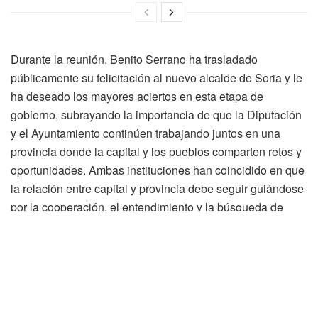
Durante la reunión, Benito Serrano ha trasladado
públicamente su felicitación al nuevo alcalde de Soria y le
ha deseado los mayores aciertos en esta etapa de
gobierno, subrayando la importancia de que la Diputación
y el Ayuntamiento continúen trabajando juntos en una
provincia donde la capital y los pueblos comparten retos y
oportunidades. Ambas instituciones han coincidido en que
la relación entre capital y provincia debe seguir guiándose
por la cooperación, el entendimiento y la búsqueda de
soluciones conjuntas.
Entre los temas abordados han destacado cuestiones de
especial relevancia tanto para la ciudad como para la
provincia, como el Centro de Tratamiento de Residuos, el
Consorcio de Basuras, la UNED, los servicios vinculados