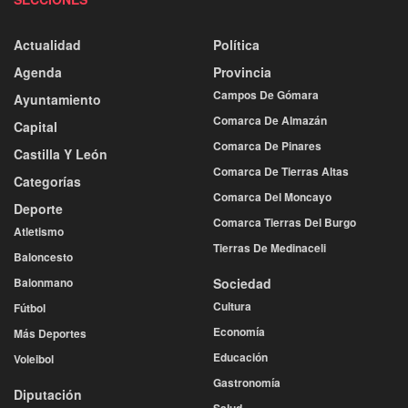
Actualidad
Política
Agenda
Provincia
Campos De Gómara
Ayuntamiento
Comarca De Almazán
Capital
Comarca De Pinares
Castilla Y León
Comarca De Tierras Altas
Categorías
Comarca Del Moncayo
Deporte
Comarca Tierras Del Burgo
Atletismo
Tierras De Medinaceli
Baloncesto
Balonmano
Sociedad
Cultura
Fútbol
Economía
Más Deportes
Educación
Voleibol
Gastronomía
Diputación
Salud