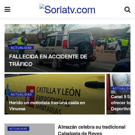
ACTUALIDAD
FALLECIDA EN ACCIDENTE DE
TRÁFICO
ACTUALIDAD
ACTUALIDAD
Canal 9 Sor
Herido un motorista tras una caída en
ofrecer los 
Vinuesa
Deportivo 
Almazán celebra su tradicional
ACTUALIDAD
Cabalgata de Reyes