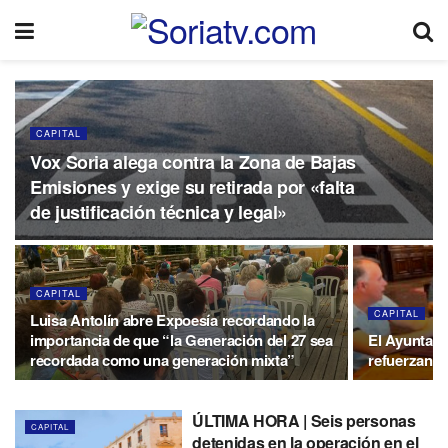
CAPITAL
Vox Soria alega contra la Zona de Bajas
Emisiones y exige su retirada por «falta
de justificación técnica y legal»
CAPITAL
CAPITAL
Luisa Antolín abre Expoesía recordando la
importancia de que “la Generación del 27 sea
El Ayuntam
recordada como una generación mixta”
refuerzan s
ÚLTIMA HORA | Seis personas
CAPITAL
detenidas en la operación en el