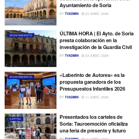
Ayuntamiento de Soria
BY
TVADMIN
23 JUNIO, 2026
ÚLTIMA HORA | El Ayto. de Soria
AYUNTAMIENTO
presta colaboración en la
investigación de la Guardia Civil
BY
TVADMIN
23 JUNIO, 2026
«Laberinto de Autores» es la
AYUNTAMIENTO
propuesta ganadora de los
Presupuestos Infantiles 2026
BY
TVADMIN
11 JUNIO, 2026
Presentados los carteles de
CAPITAL
Soria: Tauroemoción oficializa
una feria de presente y futuro
BY
TVADMIN
11 JUNIO, 2026