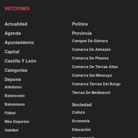
SECCIONES
Actualidad
Política
Agenda
Provincia
Campos De Gómara
Ayuntamiento
Comarca De Almazán
Capital
Comarca De Pinares
Castilla Y León
Comarca De Tierras Altas
Categorías
Comarca Del Moncayo
Deporte
Comarca Tierras Del Burgo
Atletismo
Tierras De Medinaceli
Baloncesto
Balonmano
Sociedad
Cultura
Fútbol
Economía
Más Deportes
Educación
Voleibol