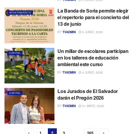
La Banda de Soria permite elegir
AYUNTAMIENTO
el repertorio para el concierto del
13 de junio
BY
TVADMIN
5 JUNIO, 2026
Un millar de escolares participan
CAPITAL
en los talleres de educación
ambiental este curso
BY
TVADMIN
4 JUNIO, 2026
Los Jurados de El Salvador
CAPITAL
darán el Pregón 2026
BY
TVADMIN
31 MAYO, 2026
1
2
3
…
265