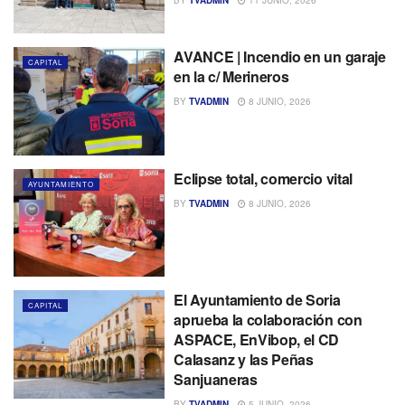
AVANCE | Incendio en un garaje
CAPITAL
en la c/ Merineros
BY
TVADMIN
8 JUNIO, 2026
Eclipse total, comercio vital
AYUNTAMIENTO
BY
TVADMIN
8 JUNIO, 2026
El Ayuntamiento de Soria
CAPITAL
aprueba la colaboración con
ASPACE, EnVibop, el CD
Calasanz y las Peñas
Sanjuaneras
BY
TVADMIN
5 JUNIO, 2026