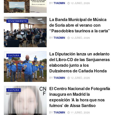
BY
TVADMIN
12 JUNIO, 2026
La Banda Municipal de Música
AYUNTAMIENTO
de Soria abre el verano con
“Pasodobles taurinos a la carta”
BY
TVADMIN
12 JUNIO, 2026
La Diputación lanza un adelanto
CULTURA
del Libro-CD de las Sanjuaneras
elaborado junto a los
Dulzaineros de Cañada Honda
BY
TVADMIN
12 JUNIO, 2026
El Centro Nacional de Fotografía
CULTURA
inaugura en Madrid la
exposición ‘A la hora que nos
fuimos’ de Aissa Santiso
BY
TVADMIN
11 JUNIO, 2026