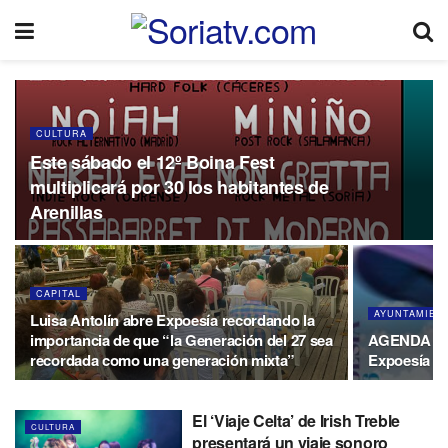
CULTURA
Este sábado el 12º Boina Fest
multiplicará por 30 los habitantes de
Arenillas
CAPITAL
AYUNTAMIEN
Luisa Antolín abre Expoesía recordando la
importancia de que “la Generación del 27 sea
AGENDA | C
recordada como una generación mixta”
Expoesía 2
El ‘Viaje Celta’ de Irish Treble
CULTURA
presentará un viaje sonoro