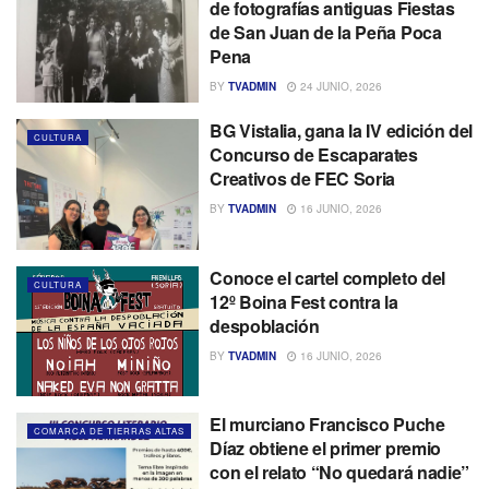
de fotografías antiguas Fiestas
de San Juan de la Peña Poca
Pena
BY
TVADMIN
24 JUNIO, 2026
BG Vistalia, gana la IV edición del
CULTURA
Concurso de Escaparates
Creativos de FEC Soria
BY
TVADMIN
16 JUNIO, 2026
Conoce el cartel completo del
CULTURA
12º Boina Fest contra la
despoblación
BY
TVADMIN
16 JUNIO, 2026
El murciano Francisco Puche
COMARCA DE TIERRAS ALTAS
Díaz obtiene el primer premio
con el relato “No quedará nadie”