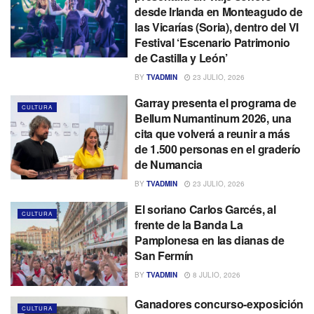
desde Irlanda en Monteagudo de
las Vicarías (Soria), dentro del VI
Festival ‘Escenario Patrimonio
de Castilla y León’
BY
TVADMIN
23 JULIO, 2026
Garray presenta el programa de
CULTURA
Bellum Numantinum 2026, una
cita que volverá a reunir a más
de 1.500 personas en el graderío
de Numancia
BY
TVADMIN
23 JULIO, 2026
El soriano Carlos Garcés, al
CULTURA
frente de la Banda La
Pamplonesa en las dianas de
San Fermín
BY
TVADMIN
8 JULIO, 2026
Ganadores concurso-exposición
CULTURA