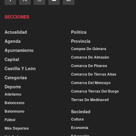
SECCIONES
Actualidad
Política
Agenda
Provincia
Campos De Gómara
Ayuntamiento
Comarca De Almazán
Capital
Comarca De Pinares
Castilla Y León
Comarca De Tierras Altas
Categorías
Comarca Del Moncayo
Deporte
Comarca Tierras Del Burgo
Atletismo
Tierras De Medinaceli
Baloncesto
Balonmano
Sociedad
Cultura
Fútbol
Economía
Más Deportes