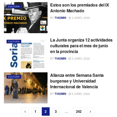
Estos son los premiados del IX
CULTURA
Antonio Machado
BY
TVADMIN
3 JUNIO, 2026
La Junta organiza 12 actividades
CULTURA
culturales para el mes de junio
en la provincia
BY
TVADMIN
2 JUNIO, 2026
Alianza entre Semana Santa
CULTURA
burgense y Universidad
Internacional de Valencia
BY
TVADMIN
2 JUNIO, 2026
1
2
3
…
242