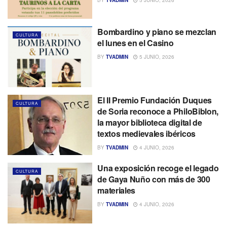
Bombardino y piano se mezclan
CULTURA
el lunes en el Casino
BY
TVADMIN
5 JUNIO, 2026
El II Premio Fundación Duques
CULTURA
de Soria reconoce a PhiloBiblon,
la mayor biblioteca digital de
textos medievales ibéricos
BY
TVADMIN
4 JUNIO, 2026
Una exposición recoge el legado
CULTURA
de Gaya Nuño con más de 300
materiales
BY
TVADMIN
4 JUNIO, 2026