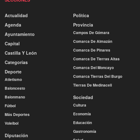
Actualidad
Política
Agenda
Provincia
Campos De Gómara
Ayuntamiento
Comarca De Almazán
Capital
Comarca De Pinares
Castilla Y León
Comarca De Tierras Altas
Categorías
Comarca Del Moncayo
Deporte
Comarca Tierras Del Burgo
Atletismo
Tierras De Medinaceli
Baloncesto
Balonmano
Sociedad
Cultura
Fútbol
Economía
Más Deportes
Educación
Voleibol
Gastronomía
Diputación
Salud