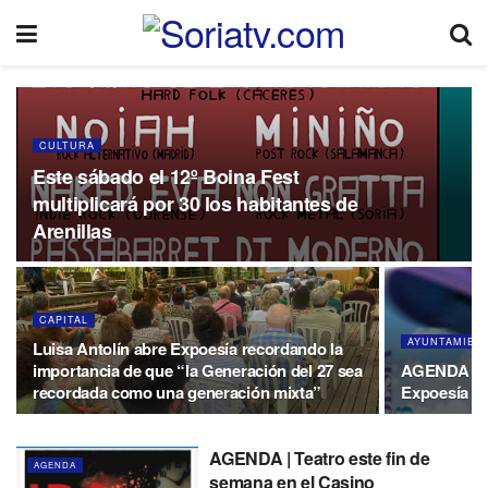
CULTURA
Este sábado el 12º Boina Fest
multiplicará por 30 los habitantes de
Arenillas
CAPITAL
AYUNTAMIEN
Luisa Antolín abre Expoesía recordando la
importancia de que “la Generación del 27 sea
AGENDA | C
recordada como una generación mixta”
Expoesía 2
AGENDA | Teatro este fin de
AGENDA
semana en el Casino