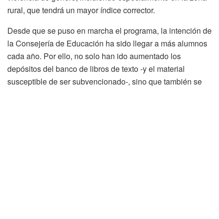
rural, que tendrá un mayor índice corrector.
Desde que se puso en marcha el programa, la intención de
la Consejería de Educación ha sido llegar a más alumnos
cada año. Por ello, no solo han ido aumentado los
depósitos del banco de libros de texto -y el material
susceptible de ser subvencionado-, sino que también se
ha ido incorporando una mayor elasticidad en los criterios
de concesión de las ayudas. Así, se comenzó con un 1,5
veces el IPREM que posteriormente se elevó al 2 y que, en
los dos cursos anteriores, alcanzó 2,5 veces de ese índice
de referencia.
Beneficiarios curso 2020-2021
La titular de Educación ha destacado que el número de
beneficiarios del presente curso “demuestra el esfuerzo
que realiza la Junta de Castilla y León para llegar cada