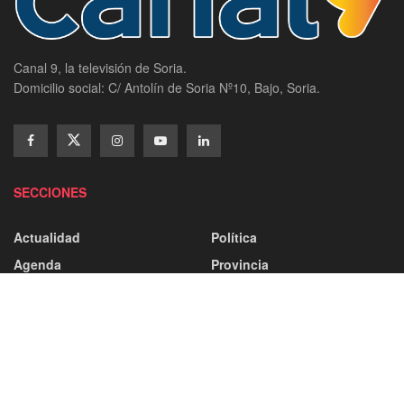
Canal 9, la televisión de Soria.
Domicilio social: C/ Antolín de Soria Nº10, Bajo, Soria.
SECCIONES
Actualidad
Política
Agenda
Provincia
Campos De Gómara
Ayuntamiento
Comarca De Almazán
Capital
Comarca De Pinares
Castilla Y León
Comarca De Tierras Altas
Categorías
Comarca Del Moncayo
Deporte