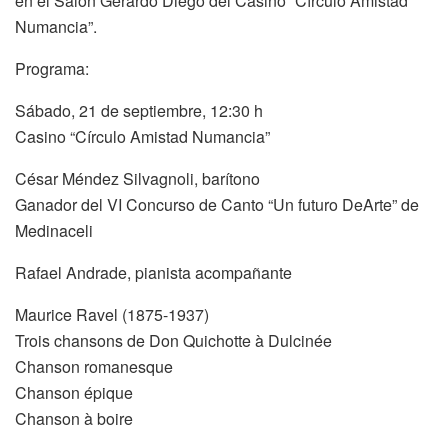
en el Salón Gerardo Diego del Casino “Círculo Amistad
Numancia”.
Programa:
Sábado, 21 de septiembre, 12:30 h
Casino “Círculo Amistad Numancia”
César Méndez Silvagnoli, barítono
Ganador del VI Concurso de Canto “Un futuro DeArte” de
Medinaceli
Rafael Andrade, pianista acompañante
Maurice Ravel (1875-1937)
Trois chansons de Don Quichotte à Dulcinée
Chanson romanesque
Chanson épique
Chanson à boire