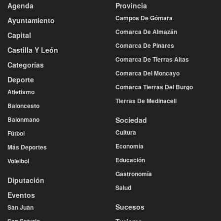
Agenda
Provincia
Campos De Gómara
Ayuntamiento
Comarca De Almazán
Capital
Comarca De Pinares
Castilla Y León
Comarca De Tierras Altas
Categorías
Comarca Del Moncayo
Deporte
Comarca Tierras Del Burgo
Atletismo
Tierras De Medinaceli
Baloncesto
Balonmano
Sociedad
Cultura
Fútbol
Economía
Más Deportes
Educación
Voleibol
Gastronomía
Diputación
Salud
Eventos
Sucesos
San Juan
San Saturio