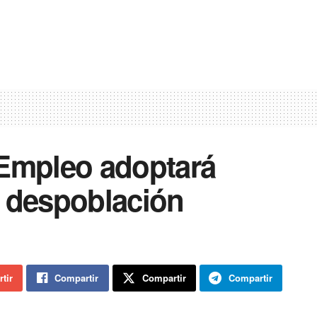
 Empleo adoptará
a despoblación
tir
Compartir
Compartir
Compartir