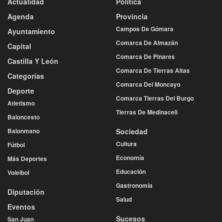
Actualidad
Política
Agenda
Provincia
Campos De Gómara
Ayuntamiento
Comarca De Almazán
Capital
Comarca De Pinares
Castilla Y León
Comarca De Tierras Altas
Categorías
Comarca Del Moncayo
Deporte
Comarca Tierras Del Burgo
Atletismo
Tierras De Medinaceli
Baloncesto
Balonmano
Sociedad
Cultura
Fútbol
Economía
Más Deportes
Educación
Voleibol
Gastronomía
Diputación
Salud
Eventos
Sucesos
San Juan