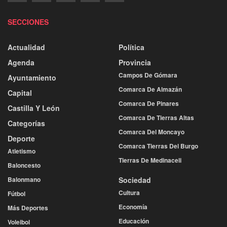
SECCIONES
Actualidad
Política
Agenda
Provincia
Campos De Gómara
Ayuntamiento
Comarca De Almazán
Capital
Comarca De Pinares
Castilla Y León
Comarca De Tierras Altas
Categorías
Comarca Del Moncayo
Deporte
Comarca Tierras Del Burgo
Atletismo
Tierras De Medinaceli
Baloncesto
Balonmano
Sociedad
Cultura
Fútbol
Economía
Más Deportes
Educación
Voleibol