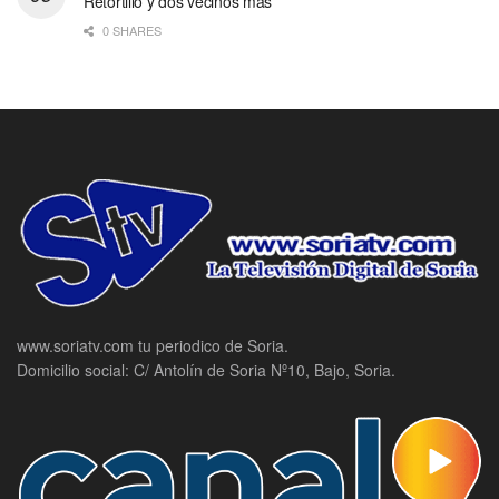
Retortillo y dos vecinos más
0 SHARES
www.soriatv.com tu periodico de Soria.
Domicilio social: C/ Antolín de Soria Nº10, Bajo, Soria.