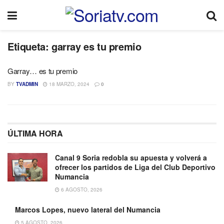
Etiqueta:
garray es tu premio
Garray… es tu premio
BY
TVADMIN
18 MARZO, 2024
0
ÚLTIMA HORA
Canal 9 Soria redobla su apuesta y volverá a
ofrecer los partidos de Liga del Club Deportivo
Numancia
6 AGOSTO, 2026
Marcos Lopes, nuevo lateral del Numancia
5 AGOSTO, 2026