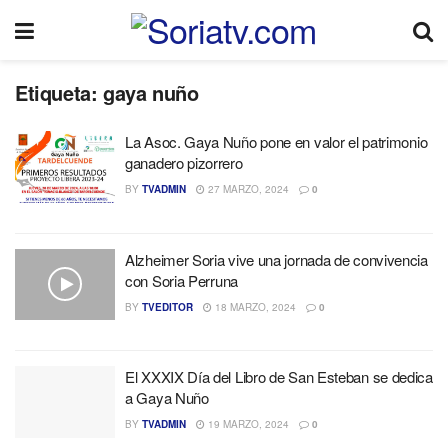
Etiqueta:
gaya nuño
La Asoc. Gaya Nuño pone en valor el patrimonio
ganadero pizorrero
BY
TVADMIN
27 MARZO, 2024
0
Alzheimer Soria vive una jornada de convivencia
con Soria Perruna
BY
TVEDITOR
18 MARZO, 2024
0
El XXXIX Día del Libro de San Esteban se dedica
a Gaya Nuño
BY
TVADMIN
19 MARZO, 2024
0