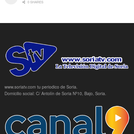
0 SHARES
www.soriatv.com tu periodico de Soria.
Domicilio social: C/ Antolín de Soria Nº10, Bajo, Soria.