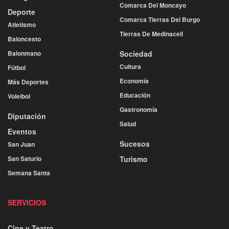
Comarca Del Moncayo
Deporte
Comarca Tierras Del Burgo
Atletismo
Tierras De Medinaceli
Baloncesto
Balonmano
Sociedad
Cultura
Fútbol
Economía
Más Deportes
Educación
Voleibol
Gastronomía
Diputación
Salud
Eventos
Sucesos
San Juan
San Saturio
Turismo
Semana Santa
SERVICIOS
Cine y Teatro