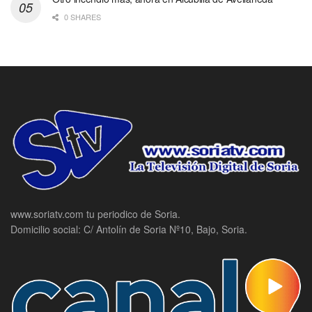
0 SHARES
www.soriatv.com tu periodico de Soria.
Domicilio social: C/ Antolín de Soria Nº10, Bajo, Soria.