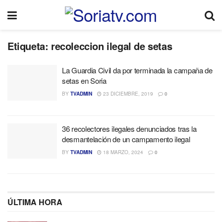
Etiqueta:
recoleccion ilegal de setas
La Guardia Civil da por terminada la campaña de
setas en Soria
BY
TVADMIN
23 DICIEMBRE, 2019
0
36 recolectores ilegales denunciados tras la
desmantelación de un campamento ilegal
BY
TVADMIN
18 MARZO, 2024
0
ÚLTIMA HORA