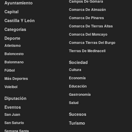
Campos De Gómara
Ayuntamiento
Comarca De Almazán
Capital
Comarca De Pinares
Castilla Y León
Comarca De Tierras Altas
Categorías
Comarca Del Moncayo
Deporte
Comarca Tierras Del Burgo
Atletismo
Tierras De Medinaceli
Baloncesto
Balonmano
Sociedad
Cultura
Fútbol
Economía
Más Deportes
Educación
Voleibol
Gastronomía
Diputación
Salud
Eventos
Sucesos
San Juan
San Saturio
Turismo
Semana Santa