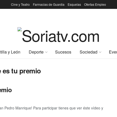
Cine y Teatro
Farmacias de Guardia
Esquelas
Ofertas Empleo
tilla y León
Deporte
Sucesos
Sociedad
Eve
 es tu premio
emio
 Pedro Manrique! Para participar tienes que ver éste vídeo y