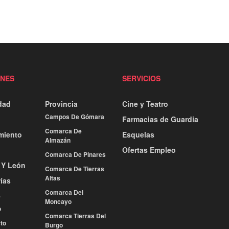
ONES
SERVICIOS
dad
Provincia
Cine y Teatro
Campos De Gómara
Farmacias de Guardia
Comarca De
miento
Esquelas
Almazán
Ofertas Empleo
Comarca De Pinares
a Y León
Comarca De Tierras
Altas
ías
Comarca Del
e
Moncayo
o
Comarca Tierras Del
to
Burgo