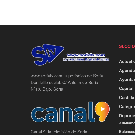
SECCI
Actuali
Agenda
www.soriatv.com tu periodico de Soria.
Ayunta
Domicilio social: C/ Antolín de Soria
Capital
Nº10, Bajo, Soria.
Castill
Categor
Deport
Atletism
Balonces
Canal 9, la televisión de Soria.