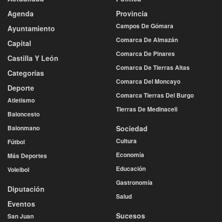
Agenda
Provincia
Campos De Gómara
Ayuntamiento
Comarca De Almazán
Capital
Comarca De Pinares
Castilla Y León
Comarca De Tierras Altas
Categorías
Comarca Del Moncayo
Deporte
Comarca Tierras Del Burgo
Atletismo
Tierras De Medinaceli
Baloncesto
Balonmano
Sociedad
Cultura
Fútbol
Economía
Más Deportes
Educación
Voleibol
Gastronomía
Diputación
Salud
Eventos
Sucesos
San Juan