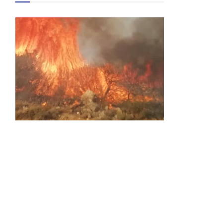
Activos dos incendios en
Navaleno y Almenar de
Soria
0 SHARES
AVANCE | Incendio en Vinuesa
0 SHARES