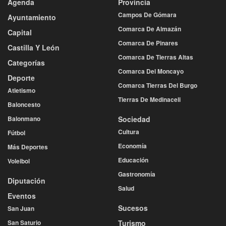
Agenda
Provincia
Campos De Gómara
Ayuntamiento
Comarca De Almazán
Capital
Comarca De Pinares
Castilla Y León
Comarca De Tierras Altas
Categorías
Comarca Del Moncayo
Deporte
Comarca Tierras Del Burgo
Atletismo
Tierras De Medinaceli
Baloncesto
Balonmano
Sociedad
Cultura
Fútbol
Economía
Más Deportes
Educación
Voleibol
Gastronomía
Diputación
Salud
Eventos
Sucesos
San Juan
San Saturio
Turismo