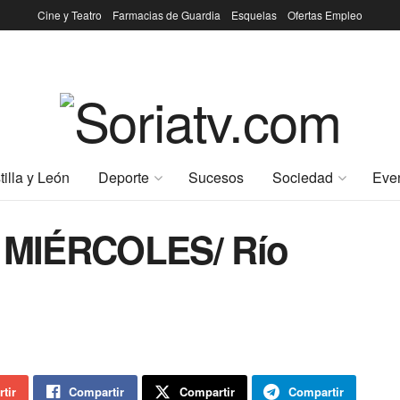
Cine y Teatro
Farmacias de Guardia
Esquelas
Ofertas Empleo
tilla y León
Deporte
Sucesos
Sociedad
Eve
 MIÉRCOLES/ Río
tir
Compartir
Compartir
Compartir