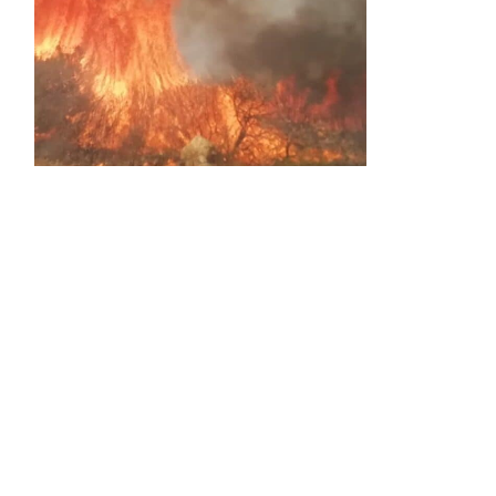
Activos dos incendios en
Navaleno y Almenar de
Soria
0 SHARES
AVANCE | Incendio en Vinuesa
0 SHARES
La Diputación de Soria presenta el spot
central de la campaña ‘Comerio Rural