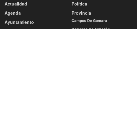
Actualidad
Política
Agenda
Provincia
Campos De Gómara
Ayuntamiento
Comarca De Almazán
Capital
Comarca De Pinares
Castilla Y León
Comarca De Tierras Altas
Categorías
Comarca Del Moncayo
Deporte
Comarca Tierras Del Burgo
Atletismo
Tierras De Medinaceli
Baloncesto
Balonmano
Sociedad
Cultura
Fútbol
Economía
Más Deportes
Educación
Voleibol
Gastronomía
Diputación
Salud
Eventos