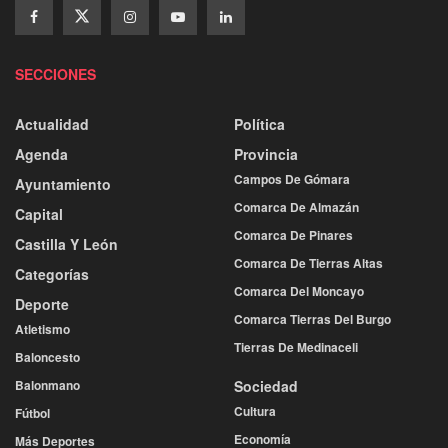
SECCIONES
Actualidad
Política
Agenda
Provincia
Campos De Gómara
Ayuntamiento
Comarca De Almazán
Capital
Comarca De Pinares
Castilla Y León
Comarca De Tierras Altas
Categorías
Comarca Del Moncayo
Deporte
Comarca Tierras Del Burgo
Atletismo
Tierras De Medinaceli
Baloncesto
Balonmano
Sociedad
Cultura
Fútbol
Economía
Más Deportes