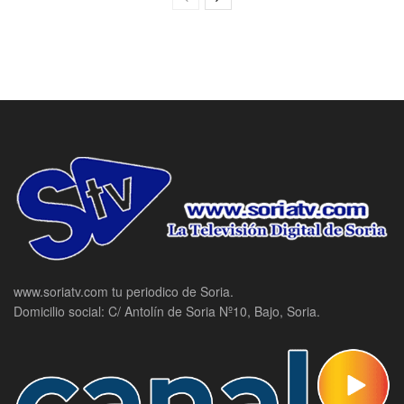
www.soriatv.com tu periodico de Soria.
Domicilio social: C/ Antolín de Soria Nº10, Bajo, Soria.