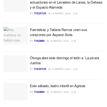
actuaciones en el Lavadero de Lanas, la Dehesa
y el Espacio Alameda
BY
TVEDITOR
18 MARZO, 2024
0
Fuentelsaz y Tatiana Ramos unen sus
corazones por Aspace Soria
BY
TVADMIN
18 MARZO, 2024
0
Ólvega abre este domingo el telón a `La pícara
Justina ´
BY
TVEDITOR
18 MARZO, 2024
0
Este sábado, teatro infantil en Ágreda
BY
TVADMIN
18 MARZO, 2024
0