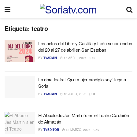
Etiqueta:
teatro
Los actos del Libro y Castilla y León se extienden
del 20 al 27 de abril en San Esteban
BY
TVADMIN
17 ABRIL, 2024
0
La obra teatral ‘Que mujer prodigio soy’ llega a
Soria
BY
TVADMIN
13 JULIO, 2022
0
El Abuelo de Jes Martin´s en el Teatro Calderón
de Almazán
BY
TVEDITOR
18 MARZO, 2024
0