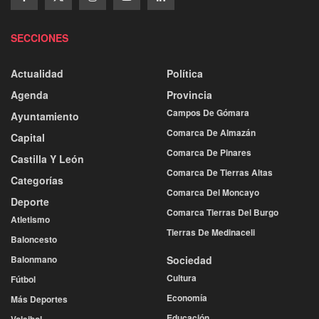
SECCIONES
Actualidad
Política
Agenda
Provincia
Campos De Gómara
Ayuntamiento
Comarca De Almazán
Capital
Comarca De Pinares
Castilla Y León
Comarca De Tierras Altas
Categorías
Comarca Del Moncayo
Deporte
Comarca Tierras Del Burgo
Atletismo
Tierras De Medinaceli
Baloncesto
Balonmano
Sociedad
Cultura
Fútbol
Economía
Más Deportes
Educación
Voleibol