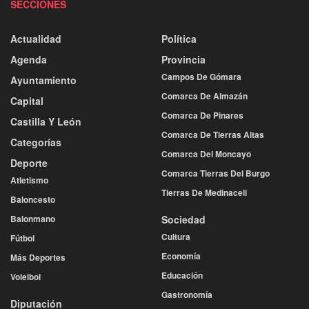
SECCIONES
Actualidad
Política
Agenda
Provincia
Campos De Gómara
Ayuntamiento
Comarca De Almazán
Capital
Comarca De Pinares
Castilla Y León
Comarca De Tierras Altas
Categorías
Comarca Del Moncayo
Deporte
Comarca Tierras Del Burgo
Atletismo
Tierras De Medinaceli
Baloncesto
Balonmano
Sociedad
Cultura
Fútbol
Economía
Más Deportes
Educación
Voleibol
Gastronomía
Diputación