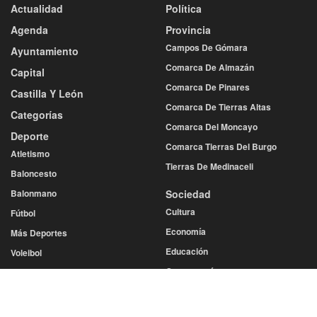
Actualidad
Política
Agenda
Provincia
Campos De Gómara
Ayuntamiento
Comarca De Almazán
Capital
Comarca De Pinares
Castilla Y León
Comarca De Tierras Altas
Categorías
Comarca Del Moncayo
Deporte
Comarca Tierras Del Burgo
Atletismo
Tierras De Medinaceli
Baloncesto
Balonmano
Sociedad
Cultura
Fútbol
Economía
Más Deportes
Educación
Voleibol
Gastronomía
Diputación
Salud
Eventos